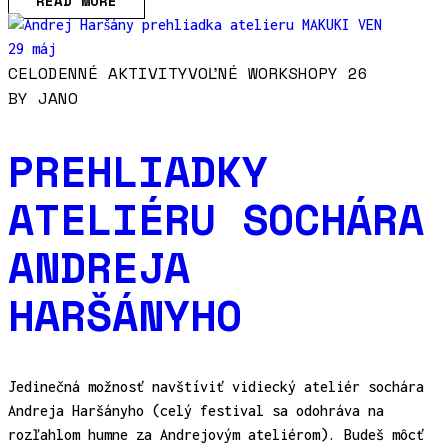
READ MORE
29 máj
CELODENNÉ AKTIVITY
VOĽNÉ WORKSHOPY 26
BY
JANO
PREHLIADKY
ATELIÉRU SOCHÁRA
ANDREJA
HARŠÁNYHO
Jedinečná možnosť navštíviť vidiecký ateliér sochára
Andreja Haršányho (celý festival sa odohráva na
rozľahlom humne za Andrejovým ateliérom). Budeš môcť