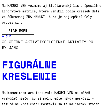
Na MAKUKI VEN vezmeme aj tlačiarenský lis a špeciálne
linorytové matrice, ktoré vznikli podľa kresieb detí
zo Súkromnej ZUŠ MAKUKI. A čo je najlepšie? Celý
proces si b
READ MORE
4 jún
CELODENNÉ AKTIVITY
CELODENNÉ AKTIVITY 26
BY
JANO
FIGURÁLNE
KRESLENIE
Na komunitnom art festivale MAKUKI VEN si môžeš
vyskúšať niečo, čo si možno ešte nikdy neskúsil –
figurálne kreslenie! Postavíš sa za maliarsky stojan,