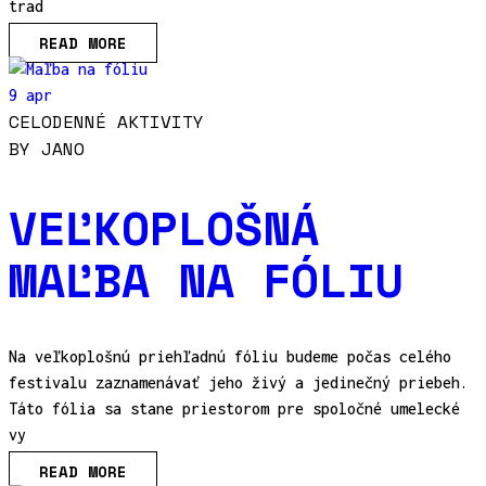
trad
READ MORE
9 apr
CELODENNÉ AKTIVITY
BY
JANO
VEĽKOPLOŠNÁ
MAĽBA NA FÓLIU
Na veľkoplošnú priehľadnú fóliu budeme počas celého
festivalu zaznamenávať jeho živý a jedinečný priebeh.
Táto fólia sa stane priestorom pre spoločné umelecké
vy
READ MORE