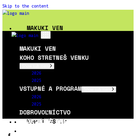
Skip to the content
MAKUKI VEN
KOHO STRETNEŠ VENKU
MAKUKI VEN
2026
KOHO STRETNEŠ VENKU
2025
Show sub menu
VSTUPNÉ A PROGRAM
2026
2026
2025
2025
VSTUPNÉ A PROGRAM
Show sub menu
DOBROVOĽNÍCTVO
2026
2025
PRAKTICKÉ INFO
DOBROVOĽNÍCTVO
PRAKTICKÉ INFO
KÚPIŤ VSTUP
KÚPIŤ VSTUP