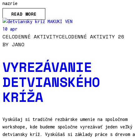
nazrie
READ MORE
10 apr
CELODENNÉ AKTIVITY
CELODENNÉ AKTIVITY 26
BY
JANO
VYREZÁVANIE
DETVIANSKÉHO
KRÍŽA
Vyskúšaj si tradičné rezbárske umenie na spoločnom
workshope, kde budeme spoločne vyrezávať jeden veľký
detviansky kríž. Vyskúšaš si základy práce s drevom a