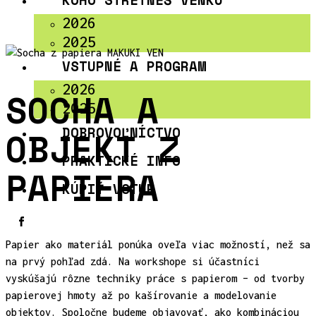
KOHO STRETNEŠ VENKU
2026
2025
VSTUPNÉ A PROGRAM
2026
SOCHA A
2025
OBJEKT Z
DOBROVOĽNÍCTVO
PRAKTICKÉ INFO
PAPIERA
KÚPIŤ VSTUP
Papier ako materiál ponúka oveľa viac možností, než sa
na prvý pohľad zdá. Na workshope si účastníci
vyskúšajú rôzne techniky práce s papierom – od tvorby
papierovej hmoty až po kašírovanie a modelovanie
objektov. Spoločne budeme objavovať, ako kombináciou