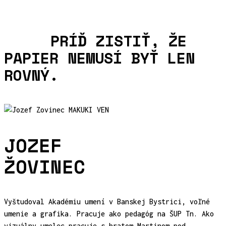
"
PRÍĎ ZISTIŤ, ŽE
PAPIER NEMUSÍ BYŤ LEN
ROVNÝ.
JOZEF
ŽOVINEC
Vyštudoval Akadémiu umení v Banskej Bystrici, voľné
umenie a grafika. Pracuje ako pedagóg na ŠUP Tn. Ako
vizuálny umelec pracuje s bratom Martinom pod