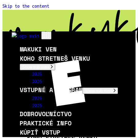
Skip to the content
MAKUKI VEN
KOHO STRETNEŠ VENKU
Show sub menu
2026
2025
VSTUPNÉ A PROGRAM
Show sub menu
2026
2025
DOBROVOĽNÍCTVO
PRAKTICKÉ INFO
MAKUKI VEN
KÚPIŤ VSTUP