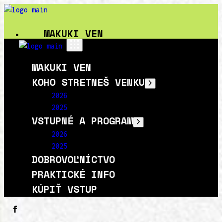
MAKUKI VEN
KOHO STRETNEŠ VENKU
MAKUKI VEN
2026
KOHO STRETNEŠ VENKU
2025
2026
VSTUPNÉ A PROGRAM
2025
2026
VSTUPNÉ A PROGRAM
2025
2026
DOBROVOĽNÍCTVO
2025
DOBROVOĽNÍCTVO
PRAKTICKÉ INFO
PRAKTICKÉ INFO
KÚPIŤ VSTUP
KÚPIŤ VSTUP